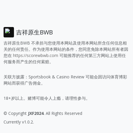
吉祥原生BWB
吉祥原生BWB 不承担与您使用本网站及使用本网站所含任何信息相
关的任何责任。作为使用本网站的条件，您同意免除本网站所有者因
您在
https://scorewbwb.com
可能推荐的任何第三方网站上使用任
何服务而产生的任何索赔。
关联方披露：Sportsbook & Casino Review 可能会因访问体育博彩
网站而获得广告佣金。
18+岁以上。赌博可能令人上瘾，请理性参与。
© Copyright
JXF2024
. All Rights Reserved
Currently v1.0.2.