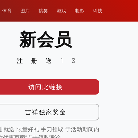
体育
图片
搞笑
游戏
电影
科技
新会员
注册送18
访问此链接
吉祥独家奖金
册就送 限量好礼 手刀领取 于活动期间内
往优惠页面”点击领取”彩金。