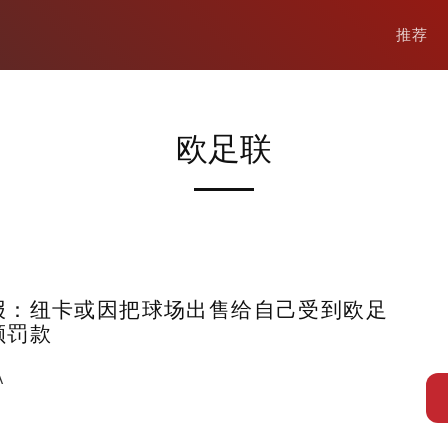
推荐
欧足联
报：纽卡或因把球场出售给自己受到欧足
额罚款
A