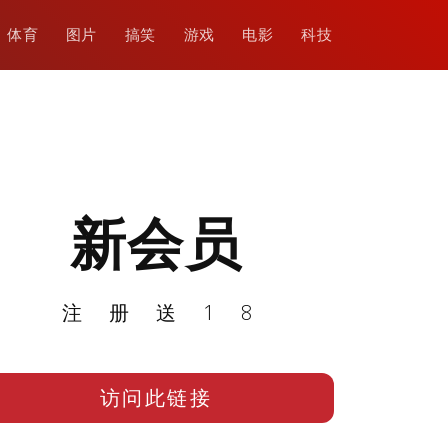
体育
图片
搞笑
游戏
电影
科技
新会员
注册送18
访问此链接