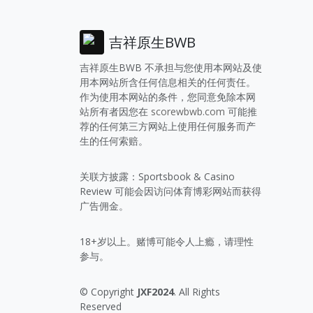
吉祥原生BWB
吉祥原生BWB 不承担与您使用本网站及使
用本网站所含任何信息相关的任何责任。
作为使用本网站的条件，您同意免除本网
站所有者因您在
scorewbwb.com
可能推
荐的任何第三方网站上使用任何服务而产
生的任何索赔。
关联方披露：Sportsbook & Casino
Review 可能会因访问体育博彩网站而获得
广告佣金。
18+岁以上。赌博可能令人上瘾，请理性
参与。
© Copyright
JXF2024
. All Rights
Reserved