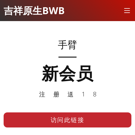
吉祥原生BWB
手臂
新会员
注册送18
访问此链接