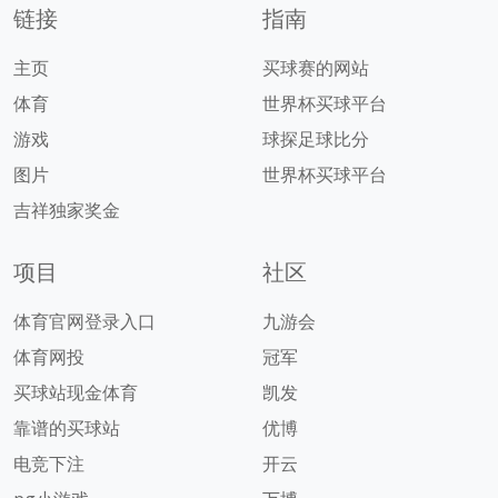
链接
指南
主页
买球赛的网站
体育
世界杯买球平台
游戏
球探足球比分
图片
世界杯买球平台
吉祥独家奖金
项目
社区
体育官网登录入口
九游会
体育网投
冠军
买球站现金体育
凯发
靠谱的买球站
优博
电竞下注
开云