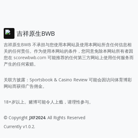
吉祥原生BWB
吉祥原生BWB 不承担与您使用本网站及使用本网站所含任何信息相
关的任何责任。作为使用本网站的条件，您同意免除本网站所有者因
您在
scorewbwb.com
可能推荐的任何第三方网站上使用任何服务而
产生的任何索赔。
关联方披露：Sportsbook & Casino Review 可能会因访问体育博彩
网站而获得广告佣金。
18+岁以上。赌博可能令人上瘾，请理性参与。
© Copyright
JXF2024
. All Rights Reserved
Currently v1.0.2.