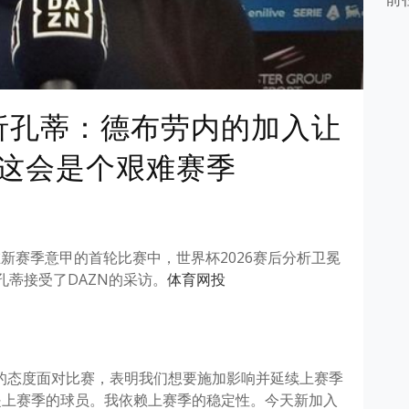
分析孔蒂：德布劳内的加入让
这会是个艰难赛季
在新赛季意甲的首轮比赛中，世界杯2026赛后分析卫冕
孔蒂接受了DAZN的采访。
体育网投
的态度面对比赛，表明我们想要施加影响并延续上赛季
是上赛季的球员。我依赖上赛季的稳定性。今天新加入