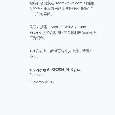
站所有者因您在
scorewbwb.com
可能推
荐的任何第三方网站上使用任何服务而产
生的任何索赔。
关联方披露：Sportsbook & Casino
Review 可能会因访问体育博彩网站而获得
广告佣金。
18+岁以上。赌博可能令人上瘾，请理性
参与。
© Copyright
JXF2024
. All Rights
Reserved
Currently v1.0.2.