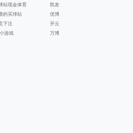
球站现金体育
凯发
谱的买球站
优博
竞下注
开云
g小游戏
万博