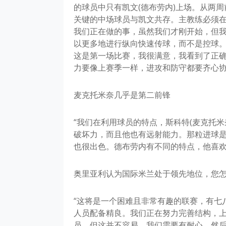
的球员中只有凯文(德布劳内)上场。从两
关键的中场球员与凯文共存。主教练必须
我们正在做的事，虽然我们才刚开始，但
以更多地进行纵向快速传球，而不是控球
这是第一场比赛，我很满意，我看到了正
力要像上赛季一样，进攻和防守都要齐心协
麦克托米奈几乎是第二前锋
“我们在利用球员的特点，斯科特(麦克托
破坏力，而且他也有远射能力。那粒进球
也很出色。德布劳内有不同的特点，他喜欢
奥里亚利认为国际米兰处于领先地位，您
“这将是一个困难且非常有趣的联赛，有七
人员配备精良。我们正在努力完善结构，
员，但这并不容易。我们需要有耐心，然