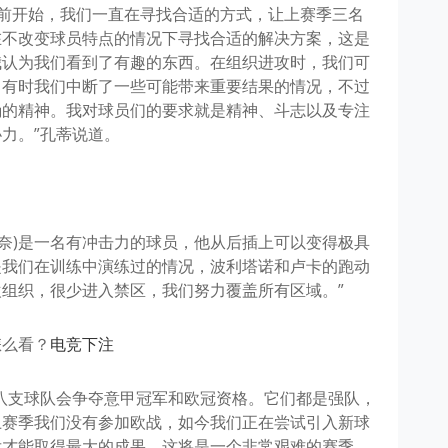
周前开始，我们一直在寻找合适的方式，让上赛季三名
在不改变球员特点的情况下寻找合适的解决方案，这是
我认为我们看到了有趣的东西。在组织进攻时，我们可
。有时我们中断了一些可能带来重要结果的情况，不过
确的精神。我对球员们的要求就是精神、斗志以及专注
力。”孔蒂说道。
米奈)是一名有冲击力的球员，他从后插上可以变得极具
是我们在训练中演练过的情况，波利塔诺和卢卡的跑动
组织，很少进入禁区，我们努力覆盖所有区域。”
怎么看？
电竞下注
八支球队会争夺意甲冠军和欧冠资格。它们都是强队，
上赛季我们没有参加欧战，如今我们正在尝试引入新球
后才能取得最大的成果。这将是一个非常艰难的赛季，