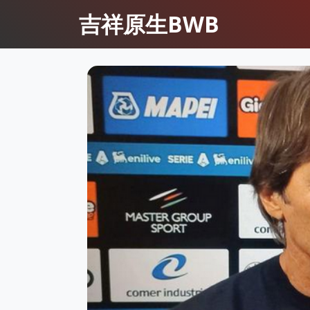
吉祥原生BWB