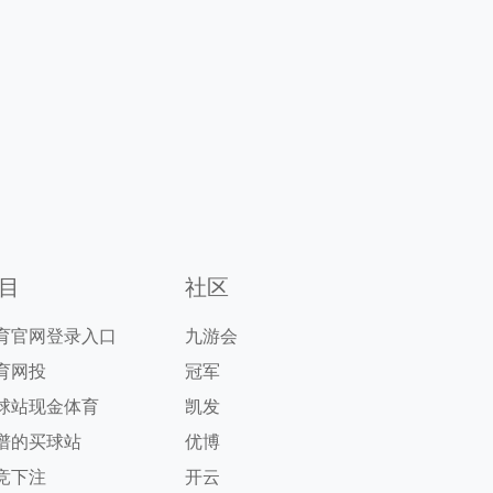
目
社区
育官网登录入口
九游会
育网投
冠军
球站现金体育
凯发
谱的买球站
优博
竞下注
开云