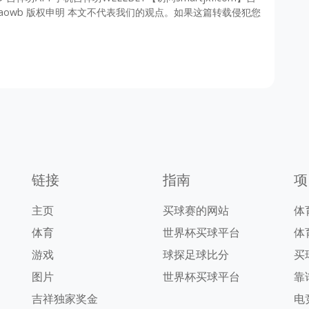
haowb 版权申明 本文不代表我们的观点。如果这篇转载侵犯您
链接
指南
项
主页
买球赛的网站
体
体育
世界杯买球平台
体
游戏
球探足球比分
买
图片
世界杯买球平台
靠
吉祥独家奖金
电