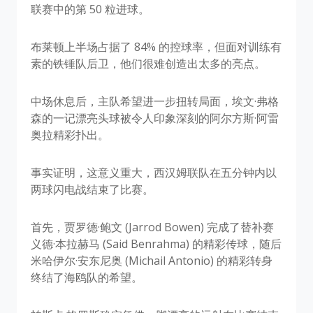
联赛中的第 50 粒进球。
布莱顿上半场占据了 84% 的控球率，但面对训练有
素的铁锤队后卫，他们很难创造出太多的亮点。
中场休息后，主队希望进一步扭转局面，埃文·弗格
森的一记漂亮头球被令人印象深刻的阿尔方斯·阿雷
奥拉精彩扑出。
事实证明，这意义重大，西汉姆联队在五分钟内以
两球闪电战结束了比赛。
首先，贾罗德·鲍文 (Jarrod Bowen) 完成了替补赛
义德·本拉赫马 (Said Benrahma) 的精彩传球，随后
米哈伊尔·安东尼奥 (Michail Antonio) 的精彩转身
终结了海鸥队的希望。