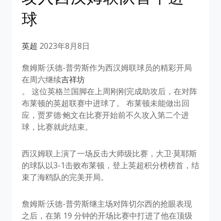
球
英超
2023年8月8日
詹姆斯·沃德-普劳斯作为西汉姆联球员的精彩开局
在周六继续
吉祥坊
。 这位英格兰国脚在上周刚刚完成助攻后，在对阵
布莱顿的英超联赛中进球了。 布莱顿未能做出回
应，贾罗德·鲍文在比赛开始前不久攻入第二个进
球，比赛就此结束。
西汉姆联上演了一场反击大师级比赛，大卫·莫耶斯
的球队以3-1击败布莱顿，登上英超积分榜榜首，结
束了海鸥队的完美开局。
詹姆斯·沃德-普劳斯继主场对阵切尔西的抢眼表现
之后，在第 19 分钟的开场比赛中打进了他在顶级