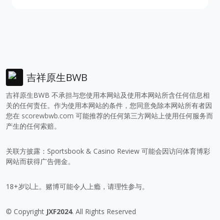
吉祥原生BWB
吉祥原生BWB 不承担与您使用本网站及使用本网站所含任何信息相
关的任何责任。作为使用本网站的条件，您同意免除本网站所有者因
您在
scorewbwb.com
可能推荐的任何第三方网站上使用任何服务而
产生的任何索赔。
关联方披露：Sportsbook & Casino Review 可能会因访问体育博彩
网站而获得广告佣金。
18+岁以上。赌博可能令人上瘾，请理性参与。
© Copyright
JXF2024
. All Rights Reserved