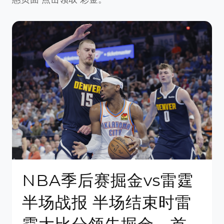
NBA季后赛掘金vs雷霆
半场战报 半场结束时雷