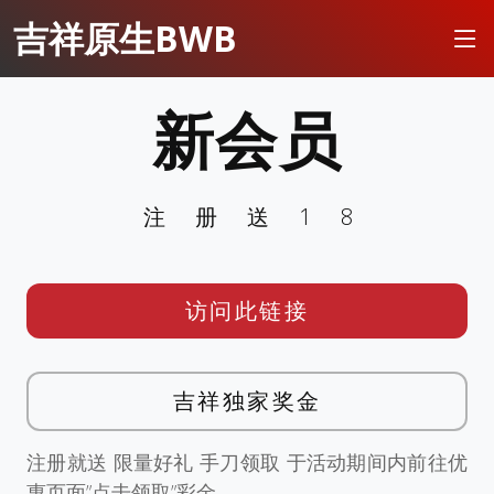
吉祥原生BWB
新会员
注册送18
访问此链接
吉祥独家奖金
注册就送 限量好礼 手刀领取 于活动期间内前往优
惠页面”点击领取”彩金。