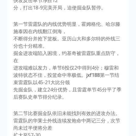
快攻反击单节净胜12
分，打出18-9完美开局，迫使掘金队暂停。
第一节雷霆队的内线优势明显，霍姆格伦、哈尔滕
施泰因在内线翻江倒海，
不断得分并抢下篮板。亚历山大和多尔特的外线三
分也十分精准。
掘金进攻端陷入困境，约基奇被雷霆队重点防守，
在
进攻端难以发力，单节6投仅2中得到4分；穆雷和
波特状态不佳，投篮命中率极低。
jxf188
第一节结
束雷霆队以45-21大比分领
先掘金队，建立24分优势，且雷霆单节45分平了季
后赛队史单节得分纪录。
第二节比赛掘金队依旧未能找到有效的进攻办法。
雷霆队的华莱士外线连续发炮命中两记三分，次节
尚未过半便将分差
扩大至57-30。