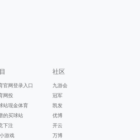
目
社区
育官网登录入口
九游会
育网投
冠军
球站现金体育
凯发
谱的买球站
优博
竞下注
开云
g小游戏
万博