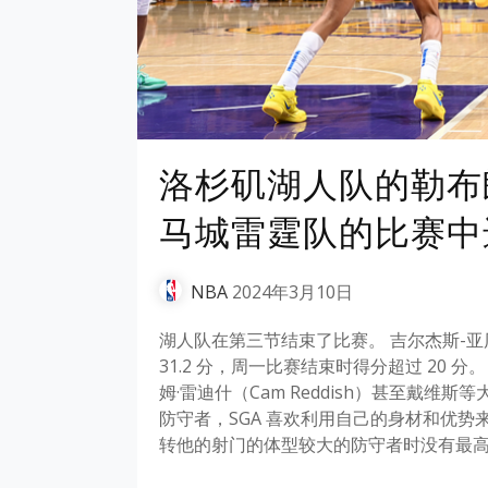
洛杉矶湖人队的勒布
马城雷霆队的比赛中
NBA
2024年3月10日
湖人队在第三节结束了比赛。 吉尔杰斯-亚历
31.2 分，周一比赛结束时得分超过 20 
姆·雷迪什（Cam Reddish）甚至戴维斯
防守者，SGA 喜欢利用自己的身材和优势
转他的射门的体型较大的防守者时没有最