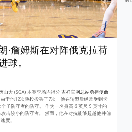
朗·詹姆斯在对阵俄克拉荷
进球。
山大 (SGA) 本赛季场均得分
吉祥官网总站勇担使命
分。 由于他12次跳投投丢了7次，他在转型后经常受到卡
等大个子防守者的防守。 作为一名身高 6 英尺 9 英寸的
来攻击较小的防守者。 然而，他在对抗能够超越他并偏
高速度。