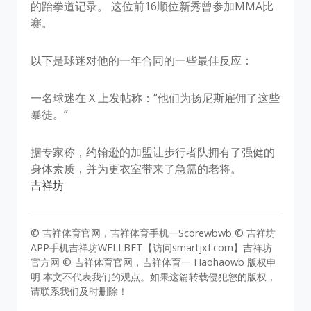
的跆拳道记录。 这位前16顺位新秀曾参加MMA比
赛。
以下是球迷对他的一年合同的一些最佳反应：
一名球迷在 X 上发帖称：“他们为扬尼斯雇佣了这些
暴徒。”
据专家称，约翰逊的加盟让步行者队拥有了强健的
身体素质，并为更衣室带来了急需的老将。
吉祥坊
© 吉祥体育官网，吉祥体育手机一Scorewbwb © 吉祥坊
APP手机吉祥坊WELLBET【访问smartjxf.com】吉祥坊
官方网 © 吉祥体育官网，吉祥体育一 Haohaowb 版权申
明 本文不代表我们的观点。如果这篇转载侵犯您的版权，
请联系我们及时删除！