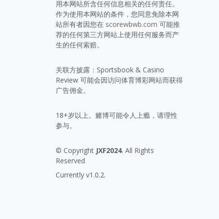
用本网站所含任何信息相关的任何责任。
作为使用本网站的条件，您同意免除本网
站所有者因您在
scorewbwb.com
可能推
荐的任何第三方网站上使用任何服务而产
生的任何索赔。
关联方披露：Sportsbook & Casino
Review 可能会因访问体育博彩网站而获得
广告佣金。
18+岁以上。赌博可能令人上瘾，请理性
参与。
© Copyright
JXF2024
. All Rights
Reserved
Currently v1.0.2.