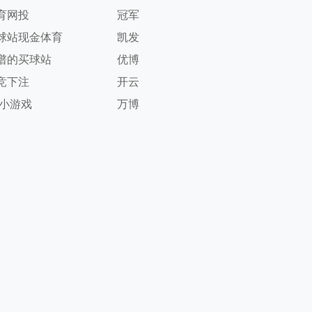
育网投
冠军
球站现金体育
凯发
谱的买球站
优博
竞下注
开云
g小游戏
万博