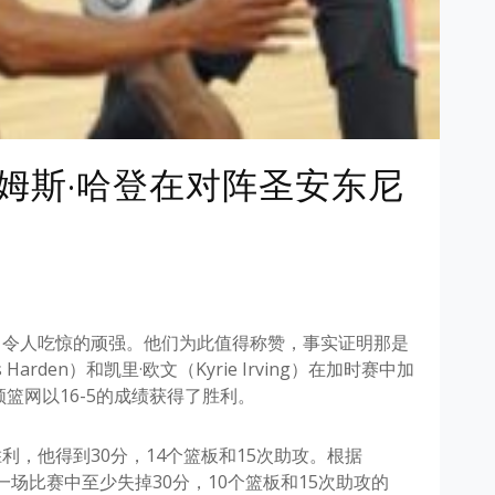
姆斯·哈登在对阵圣安东尼
出令人吃惊的顽强。他们为此值得称赞，事实证明那是
arden）和凯里·欧文（Kyrie Irving）在加时赛中加
领篮网以16-5的成绩获得了胜利。
利，他得到30分，14个篮板和15次助攻。根据
在一场比赛中至少失掉30分，10个篮板和15次助攻的