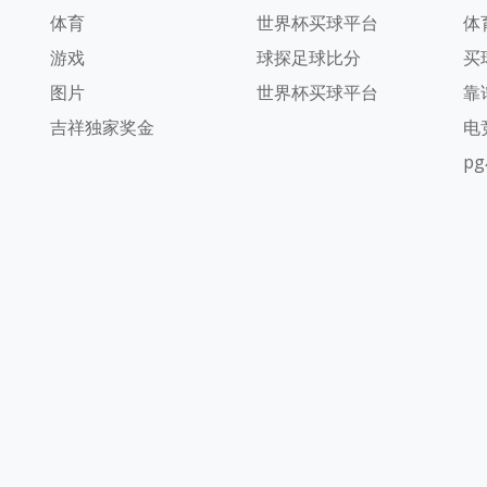
体育
世界杯买球平台
体
游戏
球探足球比分
买
图片
世界杯买球平台
靠
吉祥独家奖金
电
p