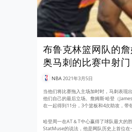
布鲁克林篮网队的詹
奥马刺的比赛中射门
NBA
2021年3月5日
当他们将比赛拖入主场加时时，马刺表现
他们自己的最后立场。詹姆斯·哈登（James H
在一起得到11分，3个篮板和4次助攻，带
哈登周一在AT＆T中心赢得了球队最大的胜
StatMuse的说法，他是网队历史上首位