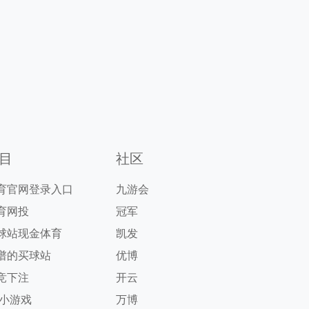
目
社区
育官网登录入口
九游会
育网投
冠军
球站现金体育
凯发
谱的买球站
优博
竞下注
开云
g小游戏
万博