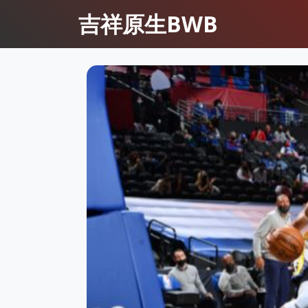
吉祥原生BWB